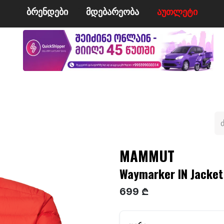
ბრენდები
მდე​​ბარეობა
ა​​უ​​​​​​თლეტი
მი
ველო/მოტო
ცურვა
ჩოგბურთი
ტანსაცმე
MAMMUT
Waymarker IN Jacke
699 ₾