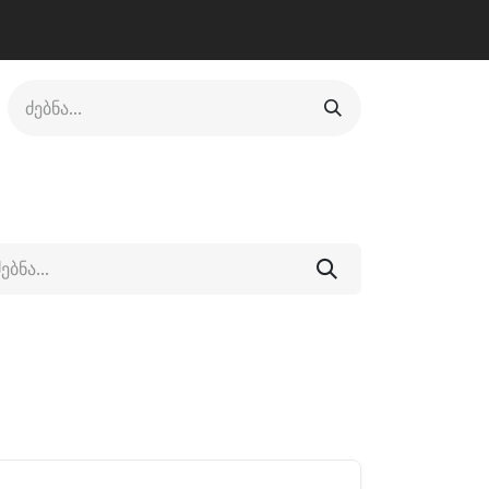
ლი
ფეხსაცმელი
ფიტნესი/კრივი
სხვადასხვა