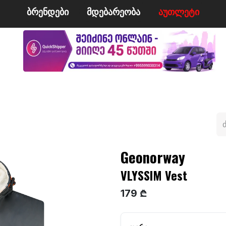
ბრენდები
მდე​​ბარეობა
ა​​უ​​​​​​თლეტი
მი
ველო/მოტო
ცურვა
ჩოგბურთი
ტანსაცმე
Geonorway
VLYSSIM Vest
179 ₾