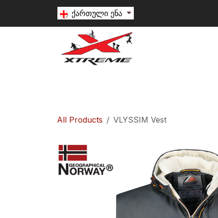
Skip to Content
ქართული ენა
თხილამური
სნოუბორდი
ალპინიზ
All Products
VLYSSIM Vest