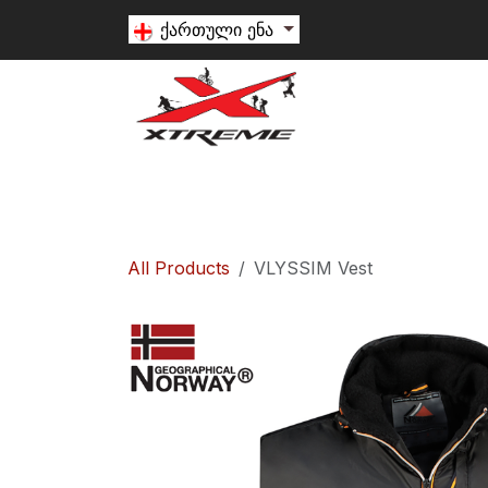
Skip to Content
ქართული ენა
თხილამური
სნოუბორდი
ალპინიზ
All Products
VLYSSIM Vest