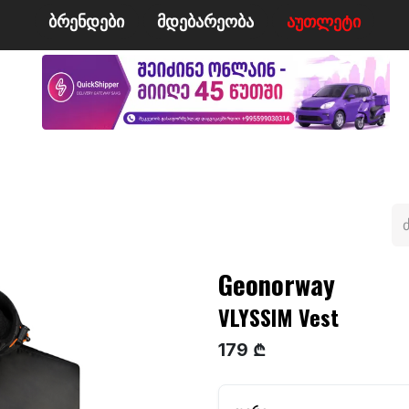
ბრენდები
მდე​​ბარეობა
ა​​უ​​​​​​თლეტი
მი
ველო/მოტო
ცურვა
ჩოგბურთი
ტანსაცმე
Geonorway
VLYSSIM Vest
179 ₾