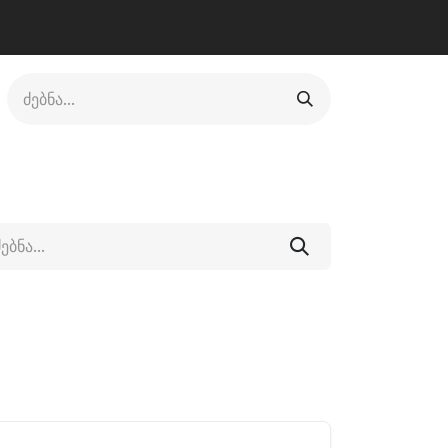
ლი
ფეხსაცმელი
ფიტნესი/კრივი
სხვადასხვა