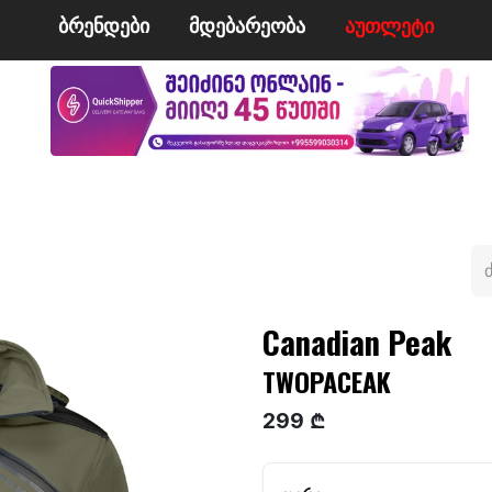
ბრენდები
მდე​​ბარეობა
ა​​უ​​​​​​თლეტი
მი
ველო/მოტო
ცურვა
ჩოგბურთი
ტანსაცმე
Canadian Peak
TWOPACEAK
299 ₾