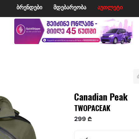
ბრენდები
მდე​​ბარეობა
ა​​უ​​​​​​თლეტი
მი
ველო/მოტო
ცურვა
ჩოგბურთი
ტანსაცმე
Canadian Peak
TWOPACEAK
299 ₾