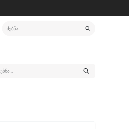
ლი
ფეხსაცმელი
ფიტნესი/კრივი
სხვადასხვა