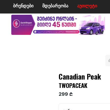
ბრენდები
მდე​​ბარეობა
ა​​უ​​​​​​თლეტი
მი
ველო/მოტო
ცურვა
ჩოგბურთი
ტანსაცმე
Canadian Peak
TWOPACEAK
299 ₾