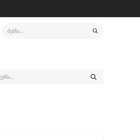
ლი
ფეხსაცმელი
ფიტნესი/კრივი
სხვადასხვა