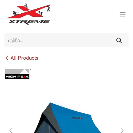
Skip to Content
All Products