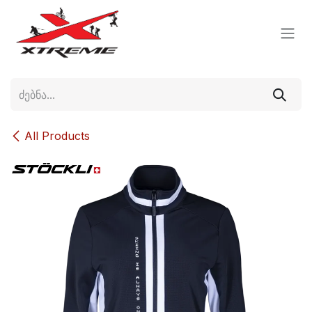
Skip to Content
All Products