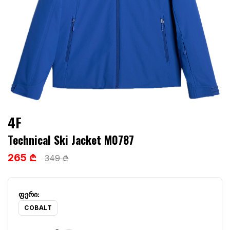
4F
Technical Ski Jacket M0787
265 ₾
349 ₾
COBALT