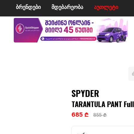
ბრენდები
მდე​​ბარეობა
ა​​უ​​​​​​თლეტი
მი
ველო/მოტო
ცურვა
ჩოგბურთი
ტანსაცმე
SPYDER
TARANTULA PANT Full
685 ₾
855 ₾