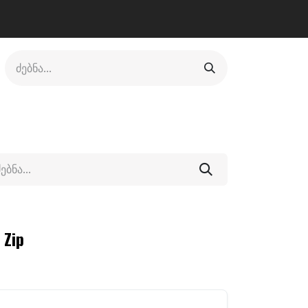
ლი
ფეხსაცმელი
ფიტნესი/კრივი
სხვადასხვა
 Zip