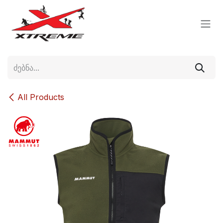
Skip to Content
All Products