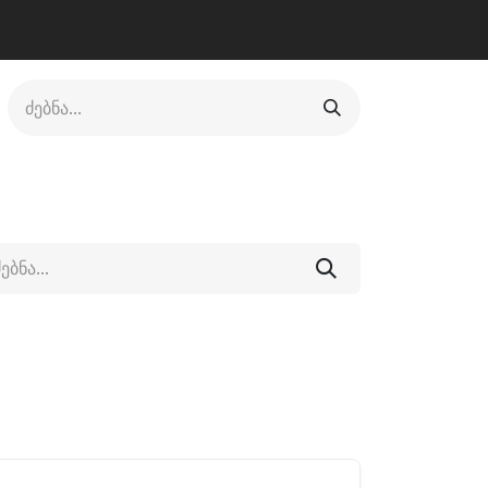
ლი
ფეხსაცმელი
ფიტნესი/კრივი
სხვადასხვა