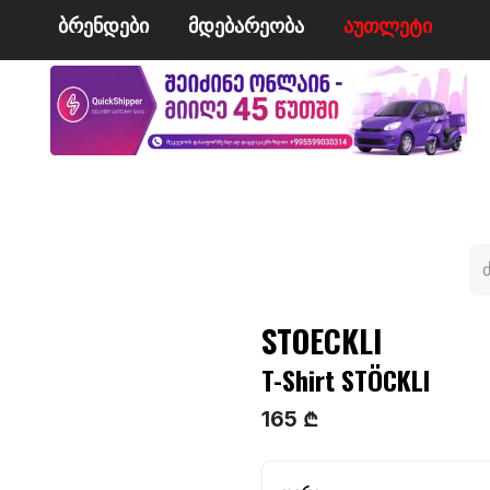
ბრენდები
მდე​​ბარეობა
ა​​უ​​​​​​თლეტი
მი
ველო/მოტო
ცურვა
ჩოგბურთი
ტანსაცმე
STOECKLI
T-Shirt STÖCKLI
165 ₾