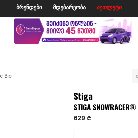
ბრენდები
მდე​​ბარეობა
ა​​უ​​​​​​თლეტი
მი
ველო/მოტო
ცურვა
ჩოგბურთი
ტანსაცმე
c Bio
Stiga
STIGA SNOWRACER® I
629 ₾