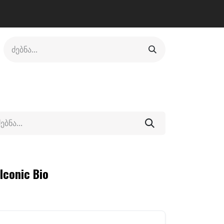
ლი
ფეხსაცმელი
ფიტნესი/კრივი
სხვადასხვა
conic Bio