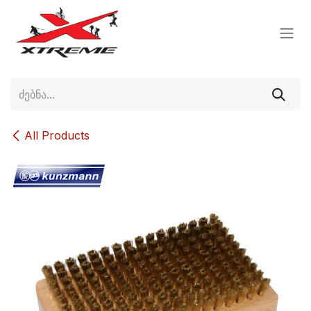
Skip to Content
All Products