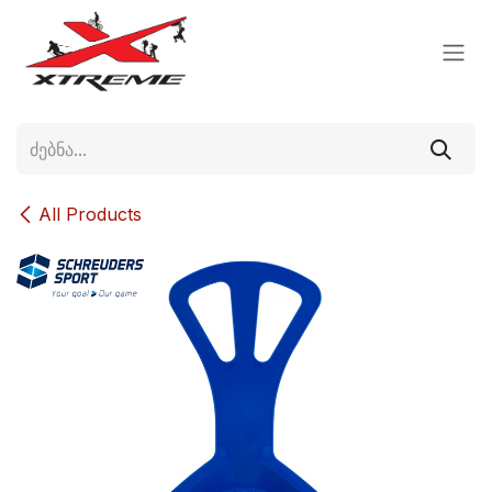
Skip to Content
All Products