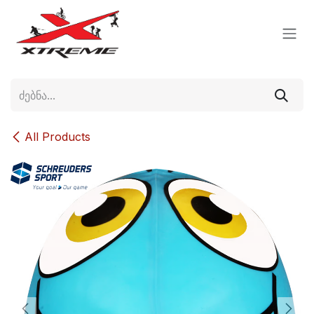
Skip to Content
All Products