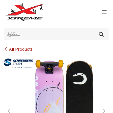
Skip to Content
All Products