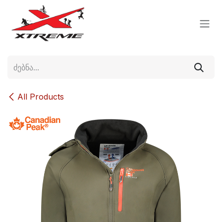
Skip to Content
All Products