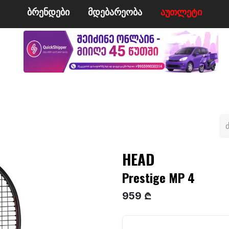
ბრენდები
მდე​​ბარეობა
ა​​უ​​​​​​თლეტი
მი
ველო/მოტო
ცურვა
ჩოგბურთი
ტანსაცმე
HEAD
Prestige MP 4
959 ₾