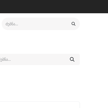
ლი
ფეხსაცმელი
ფიტნესი/კრივი
სხვადასხვა