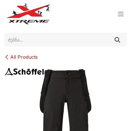
Skip to Content
All Products