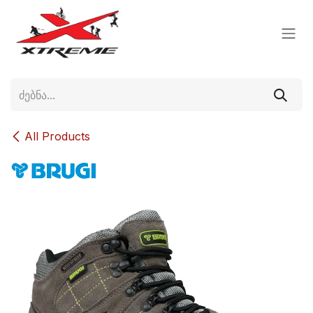
Skip to Content
All Products