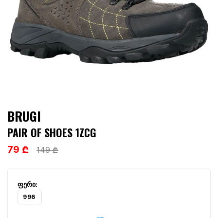
BRUGI
PAIR OF SHOES 1ZCG
79 ₾
149 ₾
996