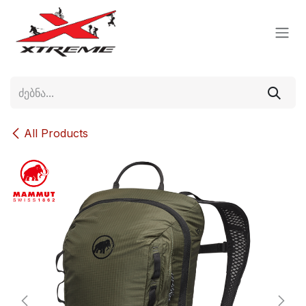
Skip to Content
All Products