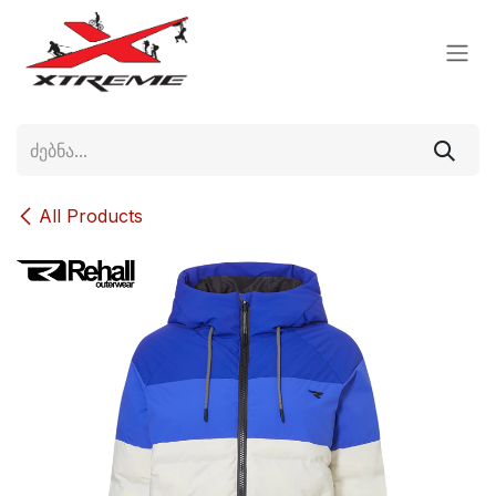
Skip to Content
All Products