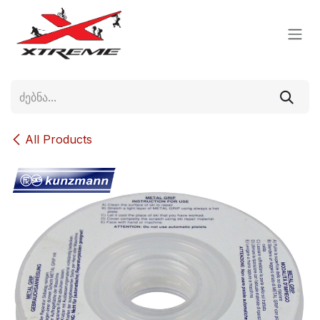
Skip to Content
All Products