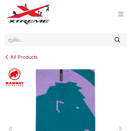
Skip to Content
All Products