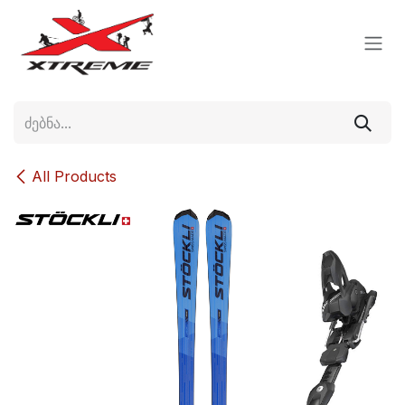
Skip to Content
All Products