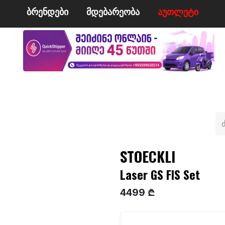
ბრენდები
მდე​​ბარეობა
ა​​უ​​​​​​თლეტი
მი
ველო/მოტო
ცურვა
ჩოგბურთი
ტანსაცმე
STOECKLI
Laser GS FIS Set
4499 ₾