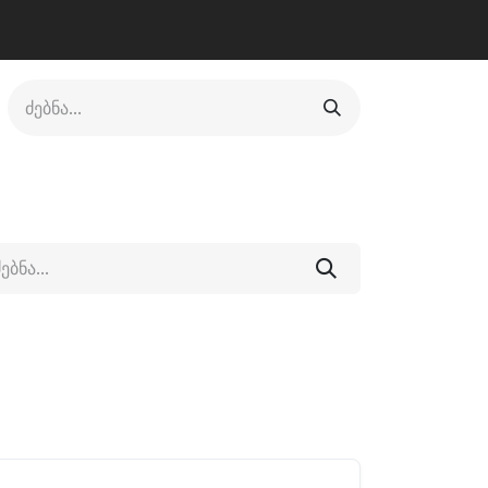
ლი
ფეხსაცმელი
ფიტნესი/კრივი
სხვადასხვა