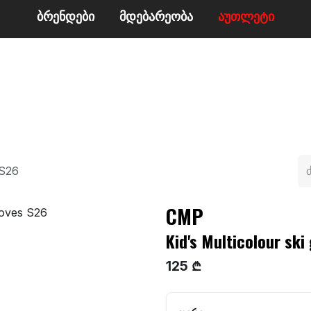
ბრენდები
მდე​​ბარეობა
ა​​უ​​​​​​თლეტი
მი
ველო/მოტო
ცურვა
ჩოგბურთი
ტანსაცმე
 S26
CMP
Kid's Multicolour ski
125 ₾