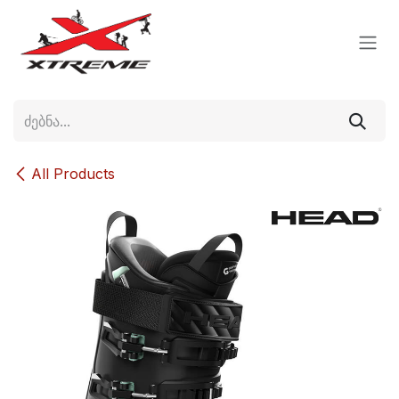
Skip to Content
All Products