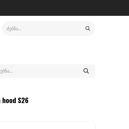
ლი
ფეხსაცმელი
ფიტნესი/კრივი
სხვადასხვა
h hood S26