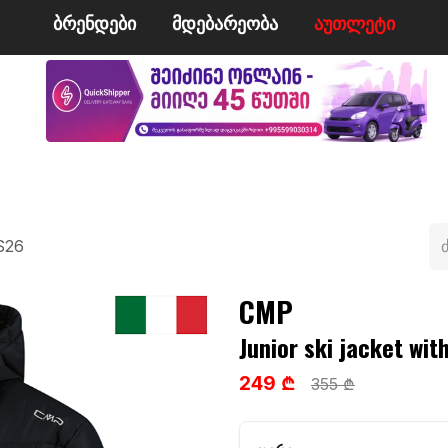
ბრენდები
მდე​​ბარეობა
ა​​უ​​​​​​თლეტი
მი
ველო/მოტო
ცურვა
ჩოგბურთი
ტანსაცმე
 S26
CMP
Junior ski jacket wit
249 ₾
355 ₾