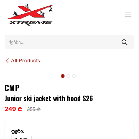
Skip to Content
All Products
CMP
Junior ski jacket with hood S26
249 ₾
355 ₾