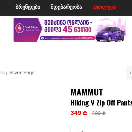
ბრენდები
მდე​​ბარეობა
ა​​უ​​​​​​თლეტი
მი
ველო/მოტო
ცურვა
ჩოგბურთი
ტანსაცმე
n / Silver Sage
MAMMUT
Hiking V Zip Off Pan
349 ₾
499 ₾