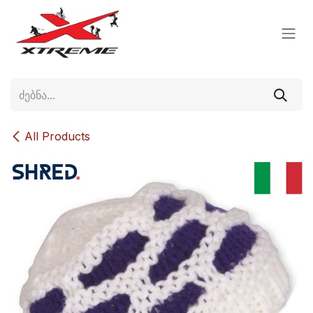
Skip to Content
All Products