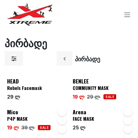
Skip to Content
პირბადე
პირბადე
HEAD
BENLEE
Rebels Facemask
COMMUNITY MASK
29 ლ
19 ლ
29 ლ
SALE
Mico
Arena
P4P MASK
FACE MASK
19 ლ
39 ლ
25 ლ
SALE