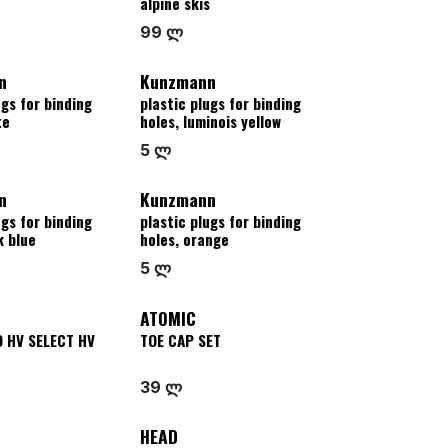
alpine skis
99 ლ
n
Kunzmann
ugs for binding
plastic plugs for binding
te
holes, luminois yellow
5 ლ
n
Kunzmann
ugs for binding
plastic plugs for binding
k blue
holes, orange
5 ლ
N
ATOMIC
 HV SELECT HV
TOE CAP SET
39 ლ
HEAD