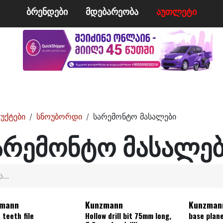
ბრენდები
მდე​​ბარეობა
ა​​უ​​​​​​თლეტი
მი
ველო/მოტო
ცურვა
ჩოგბურთი
ტანსაცმე
უქტები
სნოუბორდი
სარემონტო მასალები
არემონტო მასალე
mann
Kunzmann
Kunzman
 teeth file
Hollow drill bit 75mm long,
base plan