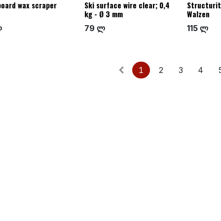
oard wax scraper
Ski surface wire clear; 0,4
Structurit
kg - Ø 3 mm
Walzen
ლ
79 ლ
115 ლ
1
2
3
4