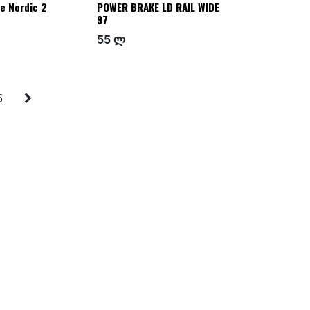
e Nordic 2
POWER BRAKE LD RAIL WIDE
97
55 ლ
5