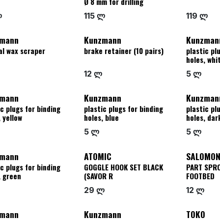
Ø 8 mm for drilling
ლ
115 ლ
119 ლ
mann
Kunzmann
Kunzman
al wax scraper
brake retainer (10 pairs)
plastic pl
holes, whi
12 ლ
5 ლ
mann
Kunzmann
Kunzman
ic plugs for binding
plastic plugs for binding
plastic pl
, yellow
holes, blue
holes, dar
5 ლ
5 ლ
mann
ATOMIC
SALOMO
ic plugs for binding
GOGGLE HOOK SET BLACK
PART SPRO
, green
(SAVOR R
FOOTBED
29 ლ
12 ლ
mann
Kunzmann
TOKO