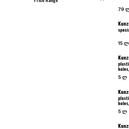
79 
Kunz
speci
15 ლ
Kunz
plast
holes
5 ლ
Kunz
plast
holes
5 ლ
Kunz