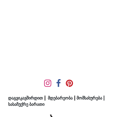
დაგვიკავშირდით
|
მდ​ებ​​არეობა
|
მომსახურება
|
სასაჩუქრე ბარათი