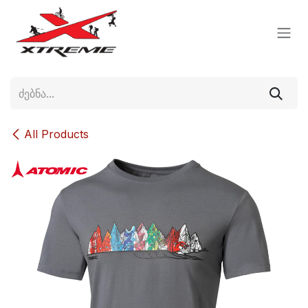
Skip to Content
All Products