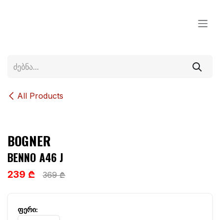
Skip to Content
All Products
BOGNER
BENNO A46 J
239 ₾
369 ₾