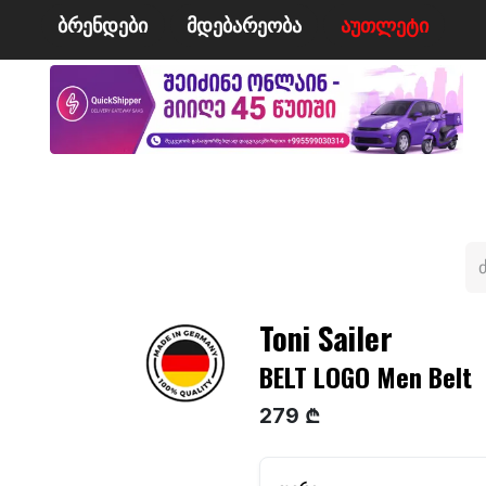
ბრენდები
მდე​​ბარეობა
ა​​უ​​​​​​თლეტი
მი
ველო/მოტო
ცურვა
ჩოგბურთი
ტანსაცმე
Toni Sailer
BELT LOGO Men Belt
279 ₾