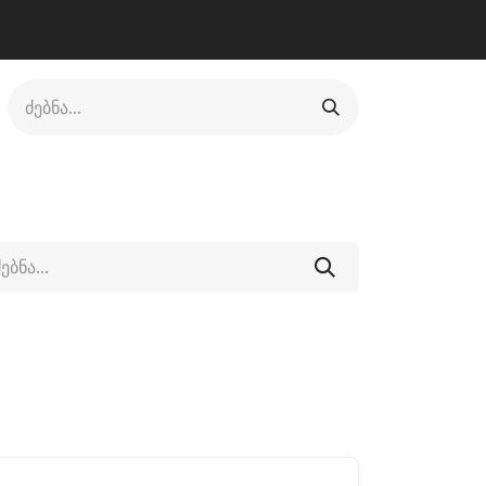
ლი
ფეხსაცმელი
ფიტნესი/კრივი
სხვადასხვა