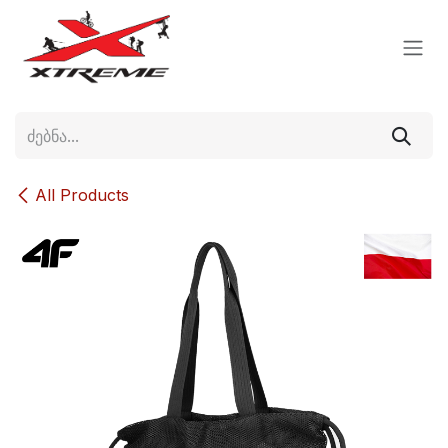
Skip to Content
All Products