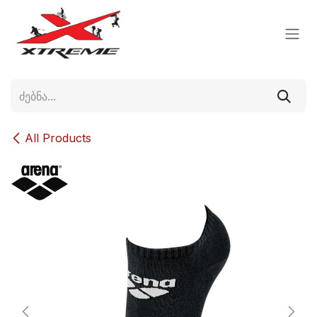
Skip to Content
All Products