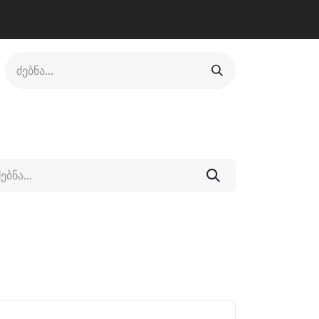
ლი
ფეხსაცმელი
ფიტნესი/კრივი
სხვადასხვა