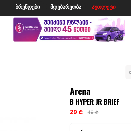
ბრენდები
მდე​​ბარეობა
ა​​უ​​​​​​თლეტი
მი
ველო/მოტო
ცურვა
ჩოგბურთი
ტანსაცმე
Arena
B HYPER JR BRIEF
29 ₾
49 ₾