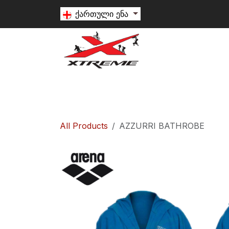
Skip to Content
ქართული ენა
თხილამური
სნოუბორდი
ალპინიზ
All Products
AZZURRI BATHROBE