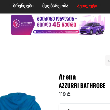
ბრენდები
მდე​​ბარეობა
ა​​უ​​​​​​თლეტი
მი
ველო/მოტო
ცურვა
ჩოგბურთი
ტანსაცმე
Arena
AZZURRI BATHROBE
119 ₾