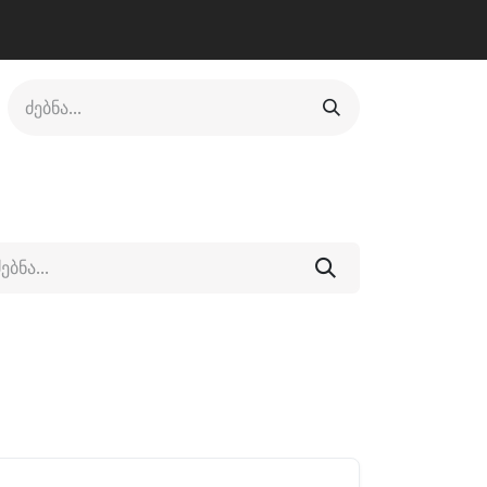
ლი
ფეხსაცმელი
ფიტნესი/კრივი
სხვადასხვა