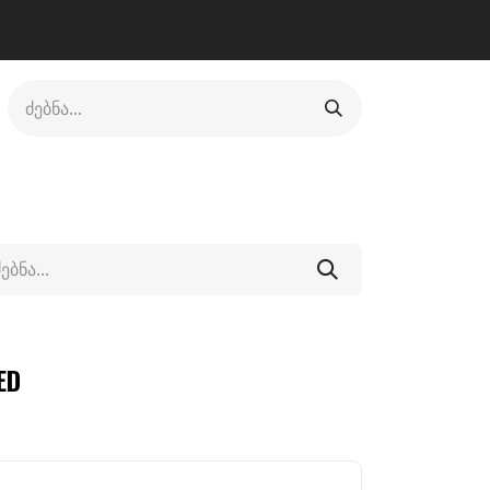
ლი
ფეხსაცმელი
ფიტნესი/კრივი
სხვადასხვა
ED