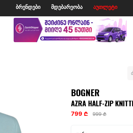
ბრენდები
მდე​​ბარეობა
ა​​უ​​​​​​თლეტი
მი
ველო/მოტო
ცურვა
ჩოგბურთი
ტანსაცმე
BOGNER
AZRA HALF-ZIP KNITT
799 ₾
999 ₾