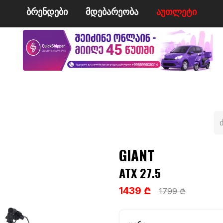
ბრენდები
მდე​​ბარეობა
ა​​უ​​​​​​თლეტი
მი
ველო/მოტო
ცურვა
ჩოგბურთი
ტანსაცმე
GIANT
ATX 27.5
1439 ₾
1799 ₾