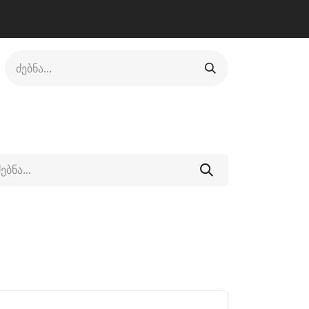
ლი
ფეხსაცმელი
ფიტნესი/კრივი
სხვადასხვა