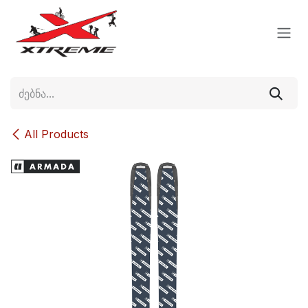
Skip to Content
All Products