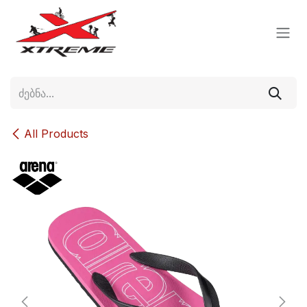
Skip to Content
All Products