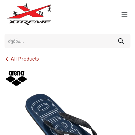
Skip to Content
All Products