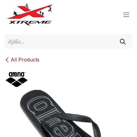
Skip to Content
All Products