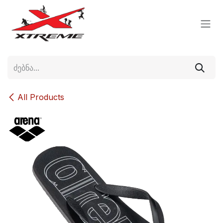
Skip to Content
All Products